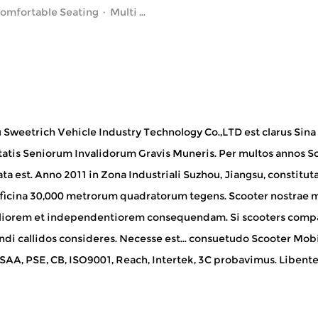
omfortable Seating · Multi ...
 Sweetrich Vehicle Industry Technology Co.,LTD est clarus
Sina
tatis Seniorum Invalidorum Gravis Muneris
. Per multos annos S
ta est. Anno 2011 in Zona Industriali Suzhou, Jiangsu, constitu
ficina 30,000 metrorum quadratorum tegens. Scooter nostrae m
iliorem et independentiorem consequendam. Si scooters compa
ndi callidos consideres. Necesse est...
consuetudo Scooter Mobil
AA, PSE, CB, ISO9001, Reach, Intertek, 3C probavimus. Libenter