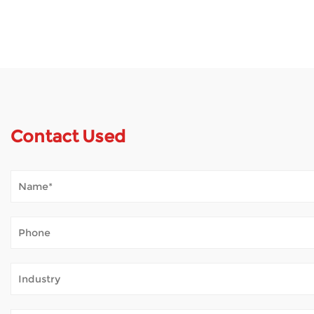
Contact Used
How Does Mobility Scooter Palpate Outdoor 
Jan 02, 2026
Mobilitas scooters mundum aperiunt multis hominibus qui ambul
sine labore assiduo. Cum scooter foris assidue adhibetur, plu
How Do Electric Wheelchairs Ensure Safety?