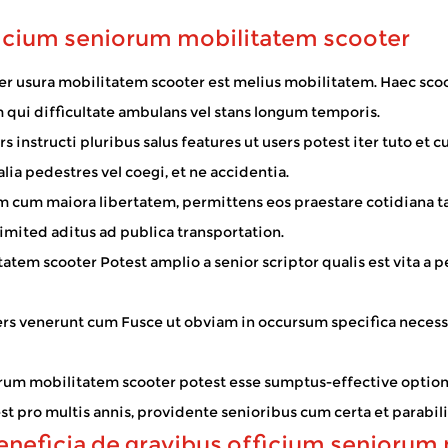
dio nixus. Post mot...
fficium seniorum mobilitatem scooter
Tempestas?
 usura mobilitatem scooter est melius mobilitatem. Haec scoo
are longa spatia difficilia inveniunt. Faciunt id posse extra t
m qui difficultate ambulans vel stans longum temporis.
viam, solem, ventum, p...
nstructi pluribus salus features ut users potest iter tuto et cu
lia pedestres vel coegi, et ne accidentia.
cum maiora libertatem, permittens eos praestare cotidiana tasks
t eas ad domos, communitates navigant, ac ultra aucto sui fiducia. Ut confidebat
tionality promovet, ...
limited aditus ad publica transportation.
itatem scooter
Potest amplio a senior scriptor qualis est vita a 
s venerunt cum Fusce ut obviam in occursum specifica necessita
rum mobilitatem scooter potest esse sumptus-effective optione
est pro multis annis, providente senioribus cum certa et parabi
eneficia de gravibus officium seniorum