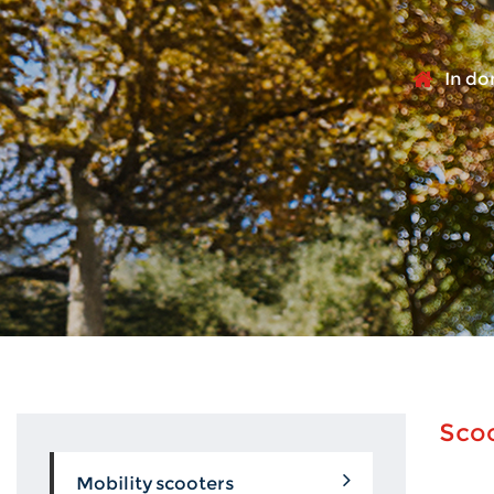
In d
Scoo
Mobility scooters