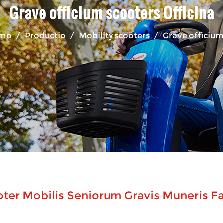
Grave officium scooters Officina
omo
/
Productio
/
Mobility scooters
/
Grave officium
ter Mobilis Seniorum Gravis Muneris Fa