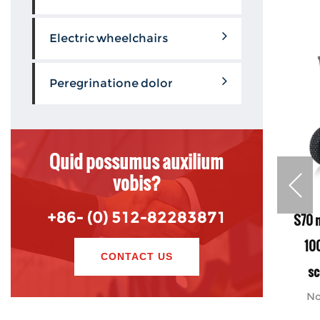
Electric wheelchairs
Peregrinatione dolor
Quid possumus auxilium
vobis?
+86- (0) 512-82283871
litata
S50 UK Solar Praeexage ElekTrikli
S70 
vibus
Delivery Sharing Off Road Mobility
100
CONTACT US
Europe CELLA SCOoters de IV Rota
sc
Electric E Scooter Adult
 pro
No
licarum