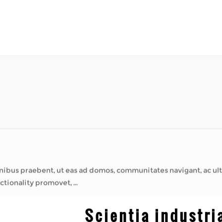
t eas ad domos, communitates navigant, ac ultra aucto sui fiducia. Ut confidebat
tionality promovet, ...
c Wheelchairs?
s offerunt vias ad negotia tractanda, amicos
dio nixus. Post mot...
Tempestas?
are longa spatia difficilia inveniunt. Faciunt id posse extra t
viam, solem, ventum, p...
t eas ad domos, communitates navigant, ac ultra aucto sui fiducia. Ut confidebat
tionality promovet, ...
c Wheelchairs?
Scientia industri
s offerunt vias ad negotia tractanda, amicos