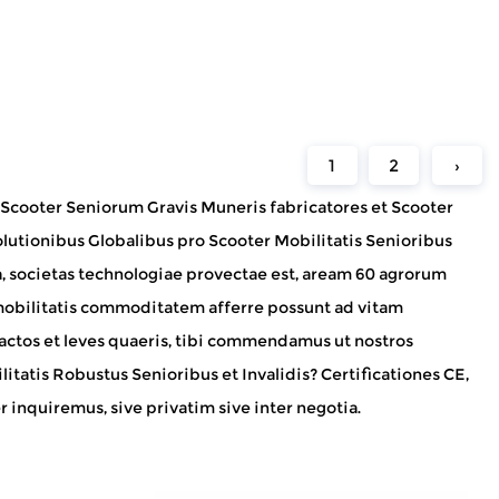
1
2
›
 Scooter Seniorum Gravis Muneris fabricatores
et
Scooter
olutionibus Globalibus pro Scooter Mobilitatis Senioribus
ta, societas technologiae provectae est, aream 60 agrorum
obilitatis commoditatem afferre possunt ad vitam
ctos et leves quaeris, tibi commendamus ut nostros
itatis Robustus Senioribus et Invalidis
? Certificationes CE,
 inquiremus, sive privatim sive inter negotia.