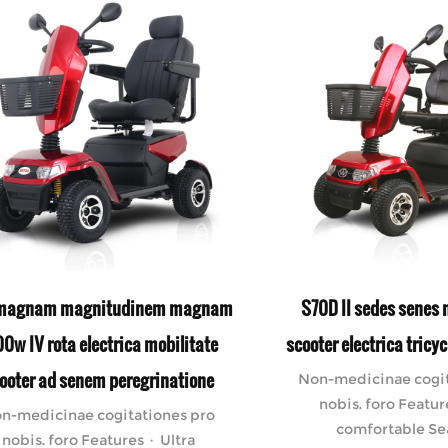
magnam magnitudinem magnam
S70D II sedes senes
0w IV rota electrica mobilitate
scooter electrica tricy
ooter ad senem peregrinatione
Non-medicinae cogit
nobis. foro Featur
n-medicinae cogitationes pro
comfortable Seat
nobis. foro Features · Ultra