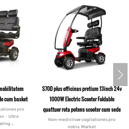
 mobilitatem
S70D plus officinas pretium 13inch 24v
cle cum basket
1000W Electric Scooter Foldable
quattuor rota potens scooter cum sede
ationes pro
es · Ultra
Non-medicinae cogitationes pro
ing ...
nobis. Market