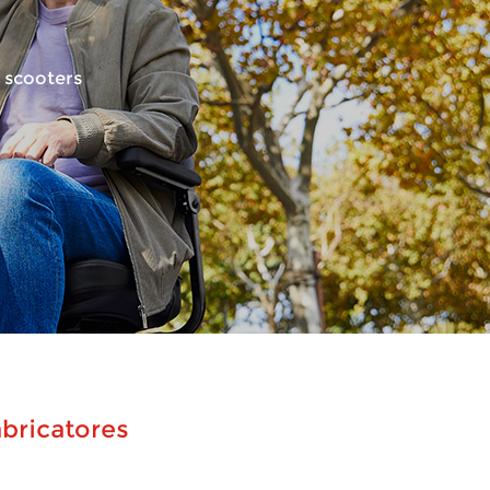
 scooters
bricatores