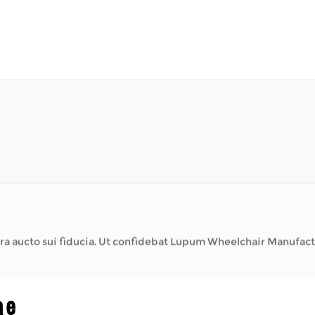
 Lupum Wheelchair Manufacturer intentionalem
empus vacare - tabernas locales visitare, hortis frui, vel solum
 Lupum Wheelchair Manufacturer intentionalem
ae