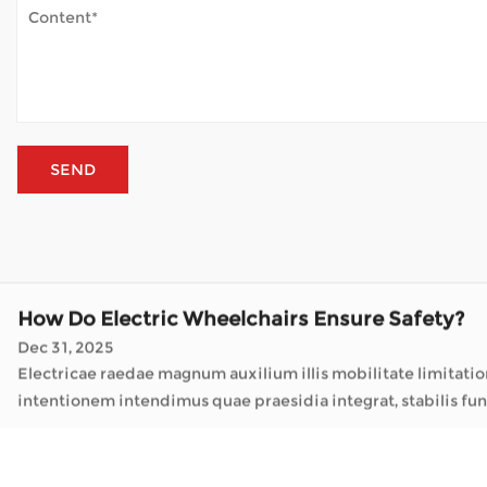
Dec 31, 2025
Electricae raedae magnum auxilium illis mobilitate limitationibus praebent, u
intentionem intendimus quae praesidia integrat, stabilis func
How Important Is Frame Structure for Electri
Jan 05, 2026
Electric wheelchairs mutaverunt quot homines per suos dies moventur. Ut a * Lupum Wheelchair Manufacturer societates sicut hae solutiones mobilitatis speciale
visitandos, vel solum tempus foris fruendum, quin onere subsi
How Does Mobility Scooter Palpate Outdoor 
Jan 02, 2026
Mobilitas scooters mundum aperiunt multis hominibus qui ambul
sine labore assiduo. Cum scooter foris assidue adhibetur, plu
How Do Electric Wheelchairs Ensure Safety?
Dec 31, 2025
Electricae raedae magnum auxilium illis mobilitate limitationibus praebent, u
intentionem intendimus quae praesidia integrat, stabilis func
How Important Is Frame Structure for Electri
Jan 05, 2026
Electric wheelchairs mutaverunt quot homines per suos dies moventur. Ut a * Lupum Wheelchair Manufacturer societates sicut hae solutiones mobilitatis speciale