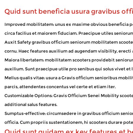
visitandos, vel solum tempus foris fruendum, quin onere subsi
Quid sunt beneficia usura gravibus o
How Does Mobility Scooter Palpate Outdoor 
Jan 02, 2026
Improved mobilitatem: unus ex maxime obvious beneficia per
Mobilitas scooters mundum aperiunt multis hominibus qui ambul
circa facilius et maiorem fiduciam. Praecipue utiles senioru
sine labore assiduo. Cum scooter foris assidue adhibetur, plu
Auxit Safety gravibus officium seniorum mobilitatem scooters i
How Do Electric Wheelchairs Ensure Safety?
cornu. Haec features auxilium ad augendam visibility, erecti a
Dec 31, 2025
Maiora libertatem: mobilitatem scooters providebit seniorum 
Electricae raedae magnum auxilium illis mobilitate limitationibus praebent, u
intentionem intendimus quae praesidia integrat, stabilis func
auxilium. Sunt praecipue utile pro senibus qui solus vivet et 
Melius qualis vitae: usura a
Gravis officium senioribus mobil
parcis, attendentes concentus vel certe et etiam iter.
Customizable Options: Gravis Officium Senei Mobility scooter
additional salus features.
Sumptus-effective: circumsedere in gravibus officium senio
officia. Cum propriis sustentationem, hi scooters durare pot
Quid sunt quidam ex key features et b