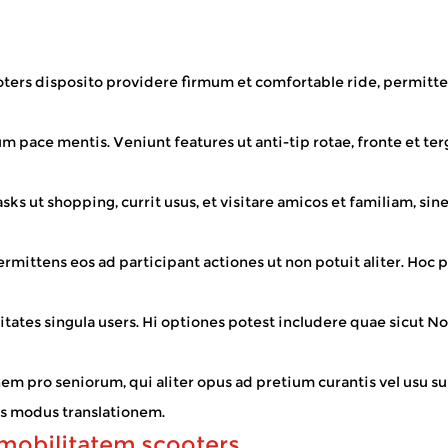
ters disposito providere firmum et comfortable ride, permitt
empus vacare - tabernas locales visitare, hortis frui, vel solum
m pace mentis. Veniunt features ut anti-tip rotae, fronte et terg
 ut shopping, currit usus, et visitare amicos et familiam, sine 
 Lupum Wheelchair Manufacturer intentionalem
permittens eos ad participant actiones ut non potuit aliter. Hoc 
tes singula users. Hi optiones potest includere quae sicut Nov
m pro seniorum, qui aliter opus ad pretium curantis vel usu 
lis modus translationem.
 mobilitatem scooters