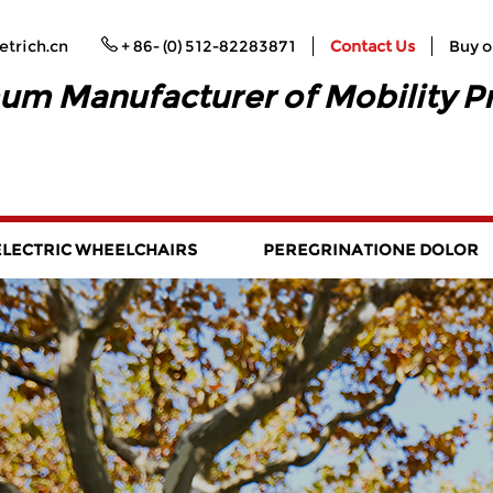
trich.cn
+ 86- (0) 512-82283871
Contact Us
Buy o
um Manufacturer of Mobility P
ELECTRIC WHEELCHAIRS
PEREGRINATIONE DOLOR