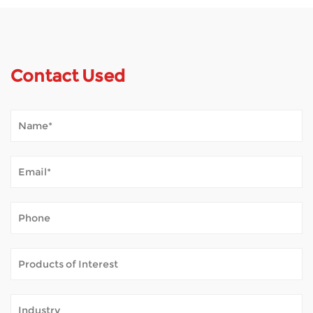
Contact Used
How Does Mobility Scooter Palpate Outdoor Tempestas?
Jan 02, 2026
Mobilitas scooters mundum aperiunt multis hominibus