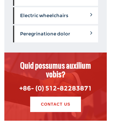
Electric wheelchairs
Peregrinatione dolor
Quid possumus auxilium
vobis?
+86- (0) 512-82283871
CONTACT US