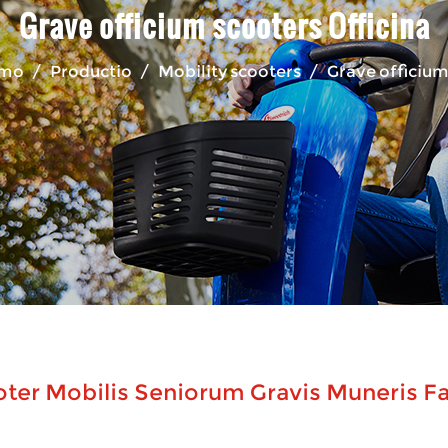
Grave officium scooters Officina
omo
/
Productio
/
Mobility scooters
/
Grave officium
ter Mobilis Seniorum Gravis Muneris Fa