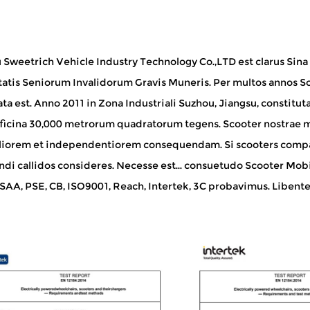
 Sweetrich Vehicle Industry Technology Co.,LTD est clarus
Sina
tatis Seniorum Invalidorum Gravis Muneris
. Per multos annos S
ta est. Anno 2011 in Zona Industriali Suzhou, Jiangsu, constitu
ficina 30,000 metrorum quadratorum tegens. Scooter nostrae m
iliorem et independentiorem consequendam. Si scooters compa
ndi callidos consideres. Necesse est...
consuetudo Scooter Mobil
AA, PSE, CB, ISO9001, Reach, Intertek, 3C probavimus. Libenter