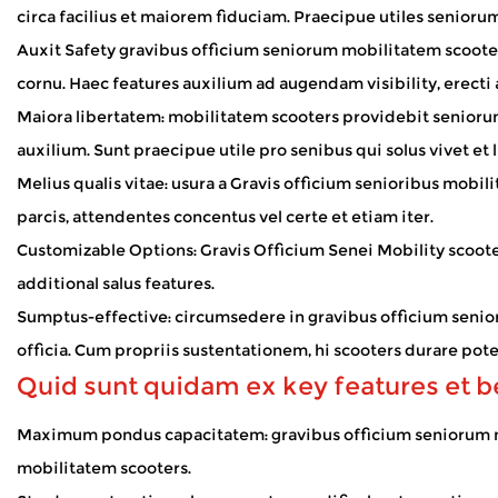
Mobilitas scooters mundum aperiunt multis hominibus qui ambul
circa facilius et maiorem fiduciam. Praecipue utiles senioru
sine labore assiduo. Cum scooter foris assidue adhibetur, plu
Auxit Safety gravibus officium seniorum mobilitatem scooters i
How Do Electric Wheelchairs Ensure Safety?
cornu. Haec features auxilium ad augendam visibility, erecti a
Dec 31, 2025
Maiora libertatem: mobilitatem scooters providebit seniorum 
Electricae raedae magnum auxilium illis mobilitate limitationibus praebent, u
intentionem intendimus quae praesidia integrat, stabilis func
auxilium. Sunt praecipue utile pro senibus qui solus vivet et 
Melius qualis vitae: usura a
Gravis officium senioribus mobil
parcis, attendentes concentus vel certe et etiam iter.
Customizable Options: Gravis Officium Senei Mobility scooter
additional salus features.
Sumptus-effective: circumsedere in gravibus officium senio
officia. Cum propriis sustentationem, hi scooters durare pot
Quid sunt quidam ex key features et b
Maximum pondus capacitatem: gravibus officium seniorum mob
mobilitatem scooters.