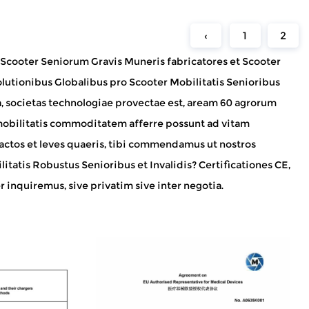
‹
1
2
 Scooter Seniorum Gravis Muneris fabricatores
et
Scooter
olutionibus Globalibus pro Scooter Mobilitatis Senioribus
ta, societas technologiae provectae est, aream 60 agrorum
obilitatis commoditatem afferre possunt ad vitam
ctos et leves quaeris, tibi commendamus ut nostros
itatis Robustus Senioribus et Invalidis
? Certificationes CE,
 inquiremus, sive privatim sive inter negotia.