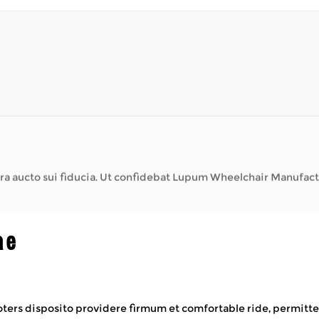
empus vacare - tabernas locales visitare, hortis frui, vel solum
 Lupum Wheelchair Manufacturer intentionalem
ae
ters disposito providere firmum et comfortable ride, permitt