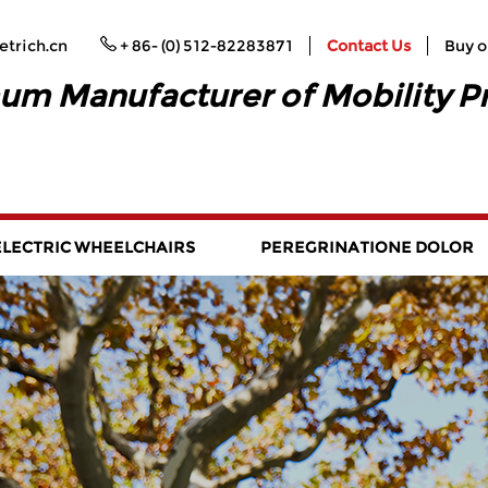
trich.cn
+ 86- (0) 512-82283871
Contact Us
Buy o
um Manufacturer of Mobility P
ELECTRIC WHEELCHAIRS
PEREGRINATIONE DOLOR