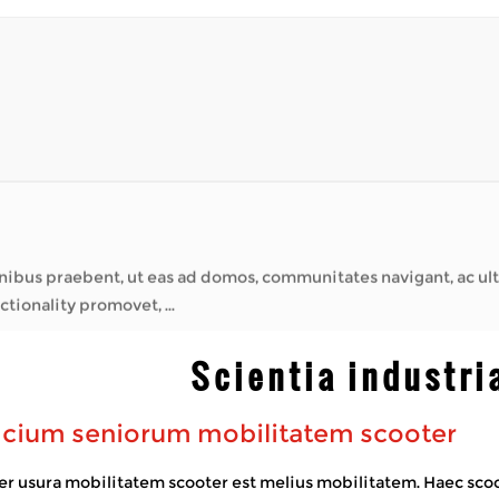
s offerunt vias ad negotia tractanda, amicos
dio nixus. Post mot...
Tempestas?
are longa spatia difficilia inveniunt. Faciunt id posse extra t
viam, solem, ventum, p...
t eas ad domos, communitates navigant, ac ultra aucto sui fiducia. Ut confidebat
tionality promovet, ...
c Wheelchairs?
Scientia industri
s offerunt vias ad negotia tractanda, amicos
dio nixus. Post mot...
fficium seniorum mobilitatem scooter
Tempestas?
 usura mobilitatem scooter est melius mobilitatem. Haec scoo