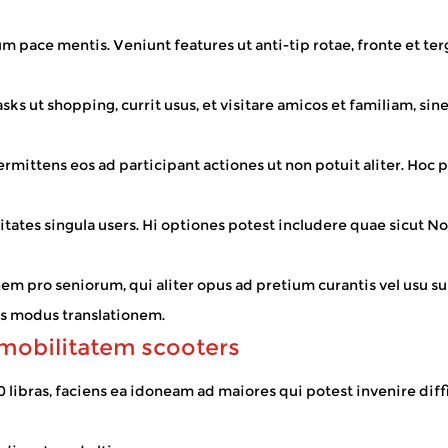
empus vacare - tabernas locales visitare, hortis frui, vel solum
m pace mentis. Veniunt features ut anti-tip rotae, fronte et terg
 ut shopping, currit usus, et visitare amicos et familiam, sine 
 Lupum Wheelchair Manufacturer intentionalem
permittens eos ad participant actiones ut non potuit aliter. Hoc 
tes singula users. Hi optiones potest includere quae sicut Nov
m pro seniorum, qui aliter opus ad pretium curantis vel usu 
lis modus translationem.
 mobilitatem scooters
ras, faciens ea idoneam ad maiores qui potest invenire diffi