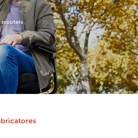
 scooters
bricatores