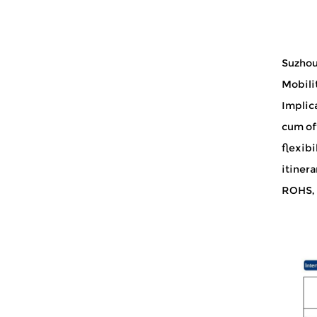
Suzhou
Mobili
Implica
cum of
flexib
itinera
ROHS, S