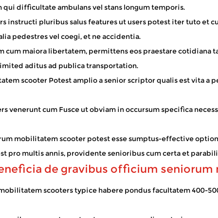
are longa spatia difficilia inveniunt. Faciunt id posse extra t
m qui difficultate ambulans vel stans longum temporis.
viam, solem, ventum, p...
nstructi pluribus salus features ut users potest iter tuto et cu
lia pedestres vel coegi, et ne accidentia.
cum maiora libertatem, permittens eos praestare cotidiana tasks
t eas ad domos, communitates navigant, ac ultra aucto sui fiducia. Ut confidebat
tionality promovet, ...
limited aditus ad publica transportation.
itatem scooter
Potest amplio a senior scriptor qualis est vita a 
s venerunt cum Fusce ut obviam in occursum specifica necessita
rum mobilitatem scooter potest esse sumptus-effective optione
est pro multis annis, providente senioribus cum certa et parabi
eneficia de gravibus officium seniorum
ilitatem scooters typice habere pondus facultatem 400-500 lib