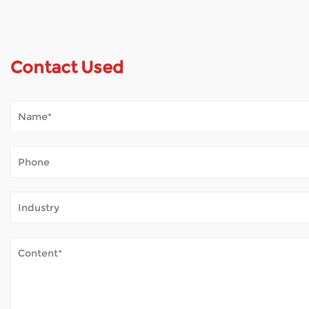
Contact Used
How Does Mobility Scooter Palpate Outdoor 
Jan 02, 2026
Mobilitas scooters mundum aperiunt multis hominibus qui ambul
sine labore assiduo. Cum scooter foris assidue adhibetur, plu
How Do Electric Wheelchairs Ensure Safety?
Dec 31, 2025
Electricae raedae magnum auxilium illis mobilitate limitationibus praebent, u
intentionem intendimus quae praesidia integrat, stabilis func
How Important Is Frame Structure for Electri