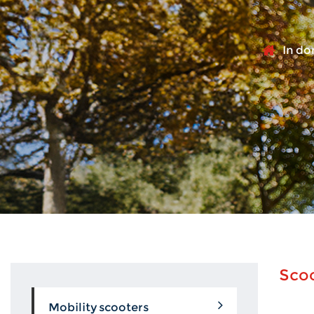
In d
Scoo
Mobility scooters