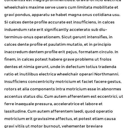
wheelchairs maxime serve users cum limitata mobilitate et
gravi pondus, apparatu se habet magna onus cotidiana usu.
Si calces dente profile accurate est insufficiens, in calces
induendum rate erit significantly accelerato sub diu-
terminus-onus operationem. Sicut gerunt intensifies, in
calces dente profile et paulatim mutatio, et in principio
inaccredum dentem profile erit pejus, formatam circulo. In
finem, in calces potest habere grave problems ut frolos
dentes et nimia gerunt, unde in defectum totius tradenda
ratio et inutilibus electrica wheelchair operari Northmanni.
Insufficiens concentricity motricium et faciet facere gestus,
rotors et alia components intra motricium esse in abnormes
accentus status diu. Cum autem afferentem est eccentrici, ut
ferre inaequale pressura, acceleratrice et labore et
lassitudine. Cum autem afferentem laedi, quod operatio
motricium erit gravissime affectus, et potest etiam causa
gravi vitiis ut motor burnout, vehementer breviare