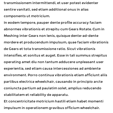
transmissionem intermittendi, et user potest evidenter
sentire vanitati, sed etiam additional onus in alias
components ut motricium. ​
In eodem tempore, pauper dente profile accuracy faciam
abnormes vibrationis et strepitu cum Gears Rotate. Cum in
Meshing inter Gears non lenis, quisque dente-ad-dente
mordere et producendum impulsum, quae faciam vibrationis
de Gears et tota transmissione ratio. Sicut vibrationis
intensifies, et sonitus et auget. Esse in tali summus strepitus
operating amet diu non tantum adducere unpleasant user
experientia, sed etiam causa intercessiones ad ambiente
environment. Porro continua vibrationis etiam afficiunt aliis
partibus electrica wheelchair, causando in principio arcte
coniuncta partium ad paulatim solet, amplius reducendo
stabilitatem et reliability de apparatu. ​
Et concentricitate motricium hastili etiam habet momenti
impulsum in operationem gravibus officium wheelchair.