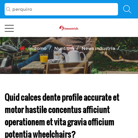
/
/
/
In domo
Nuntium
News industria
Quid calces dente profile accurate et
motor hastile concentus afficiunt
operationem et vita gravia officium
potentia wheelchairs?