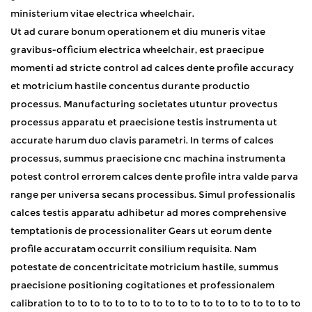
ministerium vitae electrica wheelchair. ​
Ut ad curare bonum operationem et diu muneris vitae
gravibus-officium electrica wheelchair, est praecipue
momenti ad stricte control ad calces dente profile accuracy
et motricium hastile concentus durante productio
processus. Manufacturing societates utuntur provectus
processus apparatu et praecisione testis instrumenta ut
accurate harum duo clavis parametri. In terms of calces
processus, summus praecisione cnc machina instrumenta
potest control errorem calces dente profile intra valde parva
range per universa secans processibus. Simul professionalis
calces testis apparatu adhibetur ad mores comprehensive
temptationis de processionaliter Gears ut eorum dente
profile accuratam occurrit consilium requisita. Nam
potestate de concentricitate motricium hastile, summus
praecisione positioning cogitationes et professionalem
calibration to to to to to to to to to to to to to to to to to to to