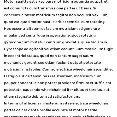
Motor sagitta est a key pars motricium potentia output, et
est coniuncta cum transmissione partes ut Gears. Si
concentricitatem motricium sagitta non occurrit vexillum,
quod est quod motor hastile erit eccentrici cum rotating.
Hoc eccentricitatem et faciam motricium ad generare
unbalanced centrifuga in operatione, sicut rotating
gyrycope cum mutatur centrum gravitatis, quae faciam in
Gyroscope ad agitabit vel etiam cadunt. Cum motricium fugit
in eccentrici status, quod non tantum auget suum
mechanica gerunt, sed etiam faciunt output potestate
motricium instabiles. Cum ad electrica wheelchair ascendit et
fastigio aut certaminibus resistentiam, motricium cum
pauper concentus non potest providere firmum et sufficienti
potestate, causando wheelchair ad iter citius et tardius, aut
etiam stagnate debitum ad satisfactorium. ​
In terms of afficiens ministerium vitae electrica wheelchair,
partes calces dente profile accurate et motor hastile
concentus est magis prominentibus. Gravis-officio electrica